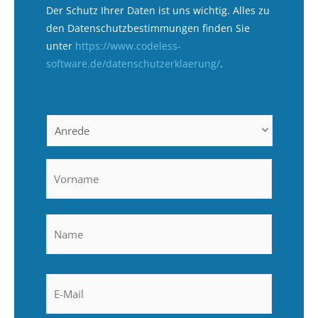
Der Schutz Ihrer Daten ist uns wichtig. Alles zu
den Datenschutzbestimmungen finden Sie
unter
https://www.codeless-
software.de/datenschutzerklaerung/
.
Anrede
Vorname
Name
Name
Email
*