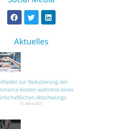
F
T
L
a
w
i
c
i
n
e
t
k
Aktuelles
b
t
e
o
e
d
o
r
i
k
n
eitfaden zur Reduzierung der
mmerce-Kosten während eines
irtschaftlichen Abschwungs
31. März 2021