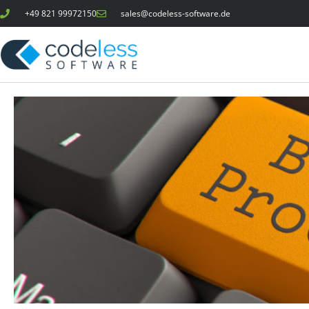
Zum
+49 821 99972150
sales@codeless-software.de
Inhalt
springen