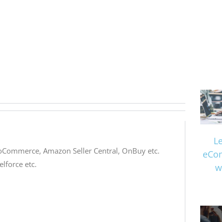
L
oCommerce, Amazon Seller Central, OnBuy etc.
eCo
lforce etc.
w