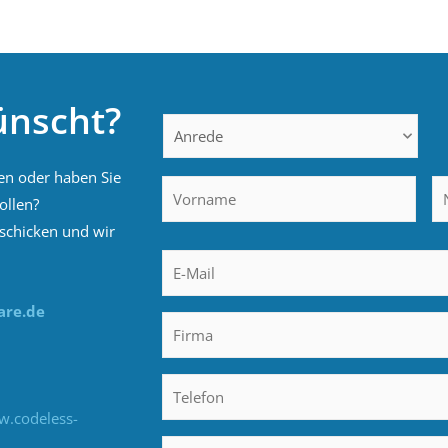
ünscht?
Anrede
Vor
en oder haben Sie
Name
ollen?
rschicken und wir
Email
*
are.de
Firma
Telefon
w.codeless-
Nachricht