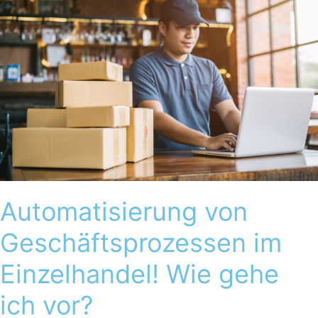
Geschäftsprozessen
im
Einzelhandel!
Wie
gehe
ich
vor?
Automatisierung von
Geschäftsprozessen im
Einzelhandel! Wie gehe
ich vor?