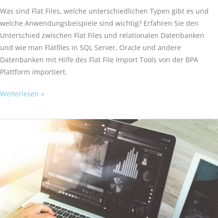
Was sind Flat Files, welche unterschiedlichen Typen gibt es und
welche Anwendungsbeispiele sind wichtig? Erfahren Sie den
Unterschied zwischen Flat Files und relationalen Datenbanken
und wie man Flatfiles in SQL Server, Oracle und andere
Datenbanken mit Hilfe des Flat File Import Tools von der BPA
Plattform importiert.
Weiterlesen »
Warum
Prozessautomatisierung
eine
wichtige
Geschäftsstrategie
in
der
Rezession