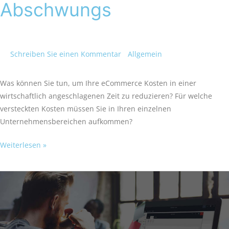
Abschwungs
Schreiben Sie einen Kommentar
/
Allgemein
/
Victoria
Welches
Was können Sie tun, um Ihre eCommerce Kosten in einer
wirtschaftlich angeschlagenen Zeit zu reduzieren? Für welche
versteckten Kosten müssen Sie in Ihren einzelnen
Unternehmensbereichen aufkommen?
Weiterlesen »
Importieren
einer
Flat
File
in