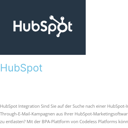
HubSpot
HubSpot
Victoria Welches
HubSpot Integration Sind Sie auf der Suche nach einer HubSpot-I
Through-E-Mail-Kampagnen aus Ihrer HubSpot-Marketingsoftwar
zu entlasten? Mit der BPA-Plattform von Codeless Platforms kön