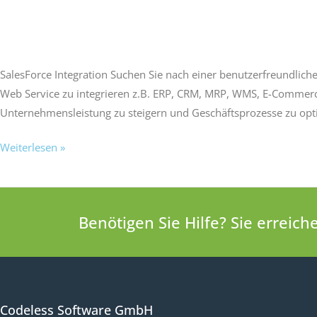
Victoria Welches
SalesForce Integration Suchen Sie nach einer benutzerfreundlic
Web Service zu integrieren z.B. ERP, CRM, MRP, WMS, E-Commerce
Unternehmensleistung zu steigern und Geschäftsprozesse zu opt
Weiterlesen »
Benötigen Sie Hilfe? Sie erreic
Codeless Software GmbH