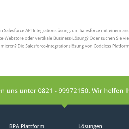
hen Salesforce API Integrationslösung, um Salesforce mit einem 
-Webstore oder vertikale Business-Lösung? Oder suchen Sie viell
imieren? Die Salesforce-Integrationslösung von Codeless Platfo
hen uns unter 0821 - 99972150. Wir helfen 
BPA Plattform
Lösungen