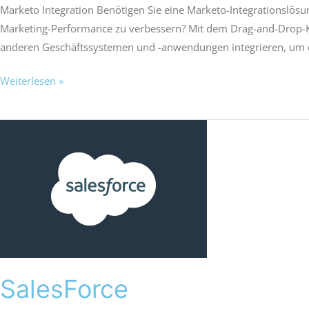
Marketo Integration Benötigen Sie eine Marketo-Integrationslös
Marketing-Performance zu verbessern? Mit dem Drag-and-Drop-K
anderen Geschäftssystemen und -anwendungen integrieren, um 
Weiterlesen »
SalesForce
SalesForce